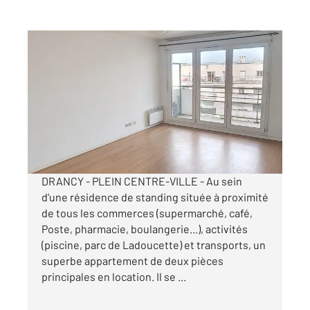
DRANCY 93
2
47,13 m
, 2 pièces
Ref : 34919
Appartement F2 à louer
900 €
par mois charges comprises
DRANCY - PLEIN CENTRE-VILLE - Au sein
d'une résidence de standing située à proximité
de tous les commerces (supermarché, café,
Poste, pharmacie, boulangerie...), activités
(piscine, parc de Ladoucette) et transports, un
superbe appartement de deux pièces
principales en location. Il se ...