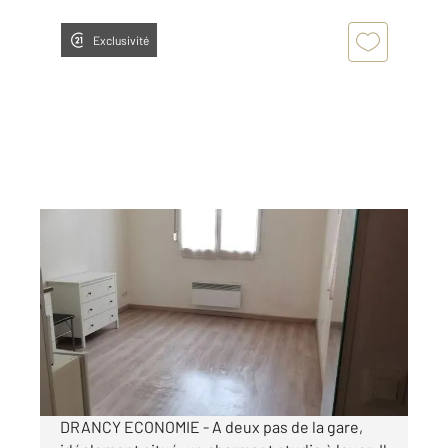
Exclusivité
DRANCY 93
2
21,16 m
, 1 pièce
Ref : 34942
Appartement Studio à louer
580 €
par mois charges comprises
DRANCY ECONOMIE - A deux pas de la gare,