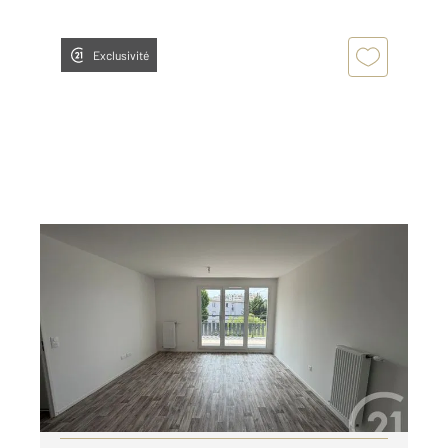
Exclusivité
DRANCY 93
2
58,50 m
, 3 pièces
Ref : 34936
Appartement F3 à louer
1 400 €
par mois charges comprises
Visiter le site dédié