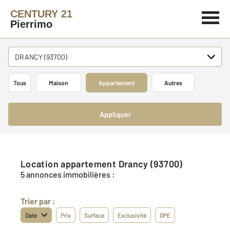
CENTURY 21
Pierrimo
DRANCY (93700)
Tous
Maison
Appartement
Autres
Appliquer
Location appartement Drancy (93700)
5 annonces immobilières :
Trier par :
Date
Prix
Surface
Exclusivité
DPE