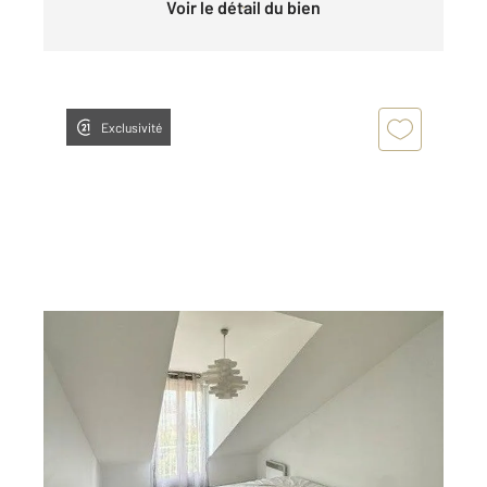
Voir le détail du bien
Exclusivité
DRANCY 93
2
36,45 m
, 2 pièces
Ref : 34891
Appartement F2 à louer
780 €
par mois charges comprises