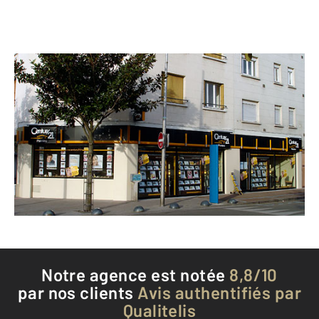
CENTURY 21 Pierrimo
32-34 avenue Pierre et Marie Curie
LE BLANC MESNIL - 93150
Envoyer un message
Téléphoner à l'agence
Notre agence est notée
8,8/10
par nos clients
Avis authentifiés par
Qualitelis