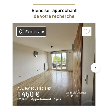
Biens se rapprochant
de votre recherche
Exclusivité
AULNAY SOUS BOIS 93
LE
1 450 €
1
par mois charges
comprises
2
62,6 m
, Appartement
, 3 pcs
60