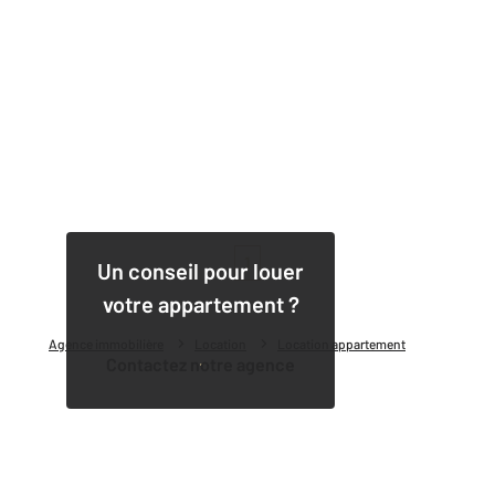
1
Un conseil pour louer
votre appartement ?
Agence immobilière
Location
Location appartement
Contactez notre agence