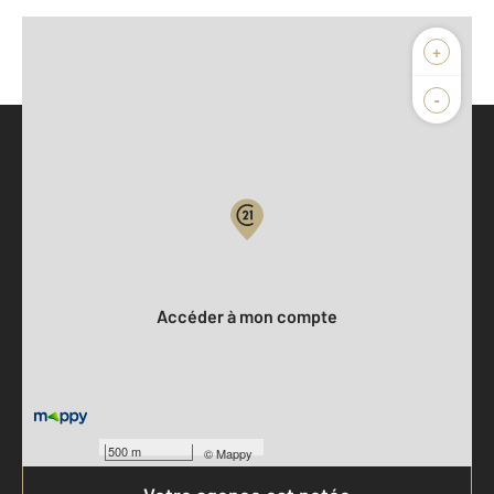
+
-
Parlons de vous, parlons biens
Votre compte :
Accéder à mon compte
500 m
©
Mappy