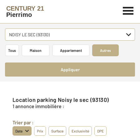
CENTURY 21
Pierrimo
NOISY LE SEC (93130)
Tous
Maison
Appartement
Autres
Appliquer
Location parking Noisy le sec (93130)
1 annonce immobilière :
Trier par :
Date
Prix
Surface
Exclusivité
DPE