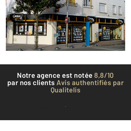
32-34 avenue Pierre et Marie Curie
LE BLANC MESNIL - 93150
Envoyer un message
Téléphoner à l'agence
Notre agence est notée
8,8/10
par nos clients
Avis authentifiés par
Qualitelis
Voir tous les avis clients