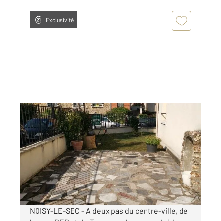
Exclusivité
NOISY LE SEC 93
2
11 m
Ref : 34695
Parking à louer
60 €
par mois charges comprises
NOISY-LE-SEC - A deux pas du centre-ville, de