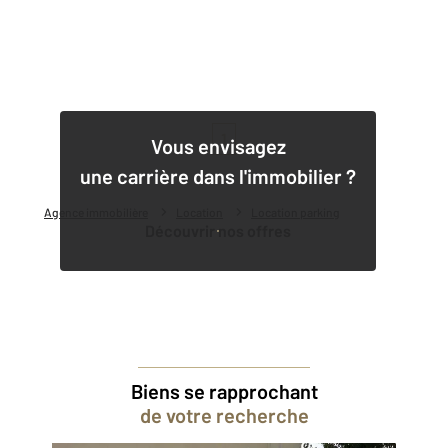
1
Vous envisagez
une carrière dans l'immobilier ?
Agence immobilière
Location
Location parking
Découvrir nos offres
Biens se rapprochant
de votre recherche